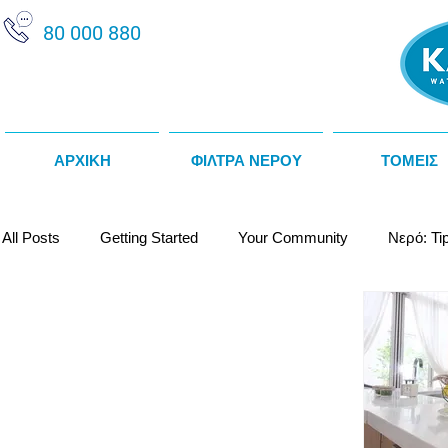
80 000 880
ΑΡΧΙΚΗ
ΦΙΛΤΡΑ ΝΕΡΟΥ
ΤΟΜΕΙΣ
All Posts
Getting Started
Your Community
Νερό: Ti
Κατασκευαστές / Προμηθευτές
Θερμοψύκτες Νερού
Αποσκληρυντές Νερού
Αλκαλικό Νερό
Water Fact