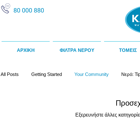
80 000 880
ΑΡΧΙΚΗ
ΦΙΛΤΡΑ ΝΕΡΟΥ
ΤΟΜΕΙΣ
All Posts
Getting Started
Your Community
Νερό: Ti
Κατασκευαστές / Προμηθευτές
Θερμοψύκτες Νερού
Προσεχ
Εξερευνήστε άλλες κατηγορίε
Αποσκληρυντές Νερού
Αλκαλικό Νερό
Water Fact