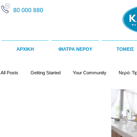
80 000 880
ΑΡΧΙΚΗ
ΦΙΛΤΡΑ ΝΕΡΟΥ
ΤΟΜΕΙΣ
All Posts
Getting Started
Your Community
Νερό: Ti
Κατασκευαστές / Προμηθευτές
Θερμοψύκτες Νερού
Αποσκληρυντές Νερού
Αλκαλικό Νερό
Water Fact