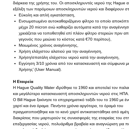
διάρκεια της χρήσης του. Οι αποσκληρυντές νερού της Hague 
εξέλιξη των παρόμοιων αποσκληρυντών νερού και διαφέρουν στ
Εύκολη και απλή εγκατάσταση,
Ενσωματωμένο αυτοκαθαριζόμενο φίλτρο το οποίο αποκόπτε
μέχρι 20 micron ενώ καθαρίζει αυτόματα κατά την αναγέννησ
χρειάζεται να τοποθετηθεί επί πλέον φίλτρο στερεών πριν α
γεγονός που μειώνει το κόστος κατά €70 περίπου),
Μειωμένος χρόνος αναγέννησης,
Χρήση ελάχιστου αλατιού για την αναγέννηση,
Χρήση/σπατάλη ελάχιστου νερού κατά την αναγέννηση,
Εγγύηση 3/10 χρόνια από τον κατασκευαστή και σύμφωνα με 
Χρήσης’ (User Manual).
Η Εταιρεία
Η Hague Quality Water ιδρύθηκε το 1960 και αποτελεί τον παλα
και μεγάλύτερο κατασκευαστή αποσκληρυντών νερού στις ΗΠΑ.
Ο Bill Hague ξεκίνησε το επιχειρηματικό ταξίδι του το 1960 με έ
χαρτί και ένα όραμα. Πενήντα χρόνια αργότερα, το όραμά του
πραγματοποιήθηκε και το κενό χαρτί αντικαταστάθηκε από αμέτ
διακρίσεις που μαρτυρούν τις συνεισφορές της εταιρείας του στ
επεξεργασίας νερού, πολυάριθμα βραβεία και αναγνώριση για 