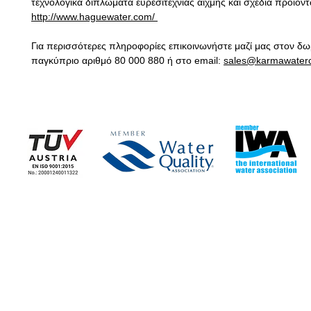
τεχνολογικά διπλώματα ευρεσιτεχνίας αιχμής και σχέδια προϊόν
http://www.haguewater.com/
Για περισσότερες πληροφορίες επικοινωνήστε μαζί μας στον δ
παγκύπριο αριθμό 80 000 880 ή στο
email
:
sales
@
karmawater
Η ΕΤΑΙΡΕΙΑ
ΕΤΑΙΡΙΚΑ ΝΕΑ
> Εταιρικές Πληροφορίες
> Ειδήσεις - Blog
> Καταστήματα
> Τα Νέα μας
> Επικοινωνία με Εταιρεία
> Ευκαιρίες Εργασίας