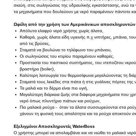
σκεύη, στις σωληνώσεις της υδραυλικής εγκατάστασης, ενώ τα ν
τα μηχανήματα που δουλεύουν με νερό παραμένουν πάντοτε κ
Ωφέλη από την χρήση των Αμερικάνικων αποσκληρυντών
Απόλυτα ελαφρύ νερό χρήσης χωρίς άλατα,
Καθαρά, χωρίς άλατα είδη υγιεινής π.χ νιπτήρες, μπάνια, το
από τις βρύσες,
Σταματά να βουλώνει το τηλέφωνο του μπάνιου,
Οι σωληνώσεις του κτιρίου παραμένουν καθαρές,
Προστασία του πιεστικού συστήματος, του ντεποζίτου νερού
βραστήρα (boiler),
Καλύτερη λειτουργία του θερμοσίφωνα μεγαλώνοντας τη διάρ
Σταματά τους λεκέδες στα πιάτα ή στις γυάλινες πόρτες της 
Τα μαλιά και το δέρμα είναι πιο υγιή,
Μεγαλύτερη διάρκεια ζωής στα διάφορα μηχανήματα που χρ
νερό όπως πλυντήριο πιάτων και ρούχων,
Πιο μαλακά ρούχα - όταν τα άλατα συσσωρεύονται στα ρούχα
χάνουν τη φυσική τους απαλότητα και τα ρούχα αποκτούν σ
Εξελιγμένοι Αποσκληρυντές​ WaterBoss
Ο χρήστης μπορεί να απολαμβάνει και να νιώθει το μαλακό νερό