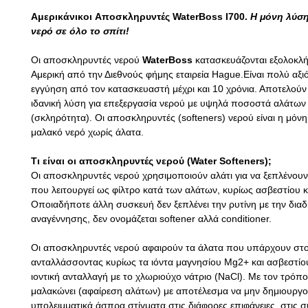
Αμερικάνικοι Αποσκληρυντές WaterBoss I700.
Η μόνη λύση
νερό σε όλο το σπίτι!
Οι αποσκληρυντές νερού
WaterBoss
κατασκευάζονται εξολοκλ
Αμερική από την Διεθνούς φήμης εταιρεία Hague.Είναι πολύ αξιό
εγγύηση από τον κατασκευαστή μέχρι και 10 χρόνια. Αποτελούν
ιδανική λύση για επεξεργασία νερού με υψηλά ποσοστά αλάτων
(σκληρότητα). Οι αποσκληρυντές (softeners) νερού είναι η μόνη
μαλακό νερό χωρίς άλατα.
Τι είναι οι αποσκληρυντές νερού (Water Softeners);
Οι αποσκληρυντές νερού χρησιμοποιούν αλάτι για να ξεπλένουν
που λειτουργεί ως φίλτρο κατά των αλάτων, κυρίως ασβεστίου κ
Οποιαδήποτε άλλη συσκευή δεν ξεπλένει την ρυτίνη με την διαδ
αναγέννησης, δεν ονομάζεται softener αλλά conditioner.
Οι αποσκληρυντές νερού αφαιρούν τα άλατα που υπάρχουν στο
ανταλλάσσοντας κυρίως τα ιόντα μαγνησίου Mg2+ και ασβεστίο
ιοντική ανταλλαγή με το χλωριούχο νάτριο (NaCl). Με τον τρόπο
μαλακώνει (αφαίρεση αλάτων) με αποτέλεσμα να μην δημιουργο
υπολειμματικά άσπρα στίγματα στις διάφορες επιφάνειες, στις σ