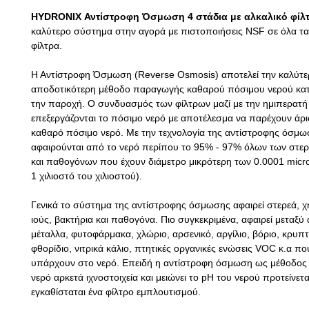
HYDRONIX Αντίστροφη Όσμωση 4 στάδια με αλκαλικό φίλ
καλύτερο σύστημα στην αγορά με πιστοποιήσεις NSF σε όλα τα
φίλτρα.
Η Αντίστροφη Όσμωση (
Reverse
Osmosis
) αποτελεί την καλύτε
αποδοτικότερη μέθοδο παραγωγής καθαρού πόσιμου νερού κατ
την παροχή. Ο συνδυασμός των φίλτρων μαζί με την ημιπερατ
επεξεργάζονται το πόσιμο νερό με αποτέλεσμα να παρέχουν άρ
καθαρό πόσιμο νερό. Με την τεχνολογία της αντίστροφης όσμ
αφαιρούνται από το νερό περίπου το 95% - 97% όλων των στερ
και παθογόνων που έχουν διάμετρο μικρότερη των 0.0001
micr
1 χιλιοστό
του χιλιοστού).
Γενικά το σύστημα της αντίστροφης όσμωσης αφαιρεί στερεά, χη
ιούς, βακτήρια και
παθογόνα. Πιο συγκεκριμένα, αφαιρεί μεταξύ
μέταλλα, φυτοφάρμακα, χλώριο, αρσενικό, αργίλιο, βόριο, κρυπ
φθορίδιο, νιτρικά κάλιο, πτητικές οργανικές ενώσεις
VOC
κ.α πο
υπάρχουν στο νερό. Επειδή η αντίστροφη όσμωση ως μέθοδος 
νερό αρκετά ιχνοστοιχεία και μειώνει το
pH
του νερού προτείνετα
εγκαθίσταται ένα φίλτρο εμπλουτισμού.