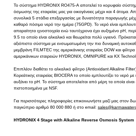
Το σύστημα HYDRONIX RO475-A
αποτελεί το κορυφαίο σύστη
όσμωσης της εταιρείας μας για οικογένειες μέχρι και 4 άτομα. Απ
συνολικά 5 στάδια επεξεργασίας με δυνατότητα παραγωγής μέχρ
καθαρό πόσιμο νερό την ημέρα (75
GPD
). Το νερό είναι εμπλουτ
απαραίτητα ιχνοστοιχεία ενώ ταυτόχρονα έχει αυξημένο pH, περ
9.5 το οποίο είναι αλκαλικό και θεωρείται πολύ υγιεινό. Πρόκειται
αξιόπιστο σύστημα με ενσωματωμένη την πιο δυναμική αυτοκα
μεμβράνη
FILMTEC
της αμερικάνικης εταιρείας
DOW και φίλτρα
αμερικάνικων εταιρειών HYDRONIX, OMNIPURE και KX Technol
Επιπλέον διαθέτει το αλκαλικό φίλτρο (Antioxidant Alkaline Filter
Κορεάτικης εταιρείας BIOCERA το οποίο εμπλουτίζει το νερό με ι
αυξάνει το pH.
Το σύστημα αποτελείται από μέρη τα οποία είναι
πιστοποιημένα με NSF.
Για περισσότερες πληροφορίες επικοινωνήστε μαζί μας στον δ
παγκύπριο αριθμό 80 000 880 ή στο
email
:
sales
@
karmawater
HYDRONIX 4 Stage with Alkaline Reverse Osmosis System