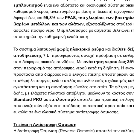
εμπλουτισμού
είναι ένα αξιόπιστο και οικονομικό σύστημα οικι
καθαρισμού νερού, ανεπτυγμένο με βάση τη δεκαετή τεχνογνωσί
Αφαιρεί έως και
99,8%
των
PFAS, του χλωρίου, των βακτηρίω
βαρέων μετάλλων και των αλάτων
, εξασφαλίζοντας σταθερά 
ασφαλές πόσιμο νερό. Ο εμπλουτισμός με ασβέστιο βελτιώνει τη
υποστηρίζει την καθημερινή ενυδάτωση.
Το σύστημα λειτουργεί
χωρίς ηλεκτρικό ρεύμα
και διαθέτει
δε
αποθήκευσης 7 L
, προσφέροντας συνεχή πρόσβαση σε καθαρ
υπό διάφορες οικιακές συνθήκες. Με
ανάκτηση νερού έως 35
στον περιορισμό της απόρριψης νερού κατά τη διήθηση. Η εν
προστασία από διαρροές και ο έλεγχος πίεσης υποστηρίζουν α
σταθερή λειτουργία, ενώ ο απλός και ανθεκτικός σχεδιασμός κα
εγκατάσταση και τη συντήρηση εύκολες στο σπίτι. Τα φίλτρα με
ζωής, με ελάχιστα πλαστικά απόβλητα, μειώνουν το κόστος συν
Standard PRO με εμπλουτισμό
αποτελεί μια πρακτική επιλογή 
που αναζητούν αξιόπιστη απόδοση, ουσιαστική προστασία και 
ευκολία σε ένα κλασικό σύστημα αντίστροφης όσμωσης.
Τι είναι η Αντίστροφη Όσμωση
Η Αντίστροφη Όσμωση (
Reverse
Osmosis
) αποτελεί την καλύτε