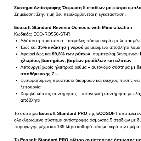
Σύστημα Αντίστροφης Όσμωση 5 σταδίων με φίλτρο εμπλ
Σημείωση: Στην τιμή δεν περιλαμβάνεται η εγκατάσταση.
Ecosoft Standard Reverse Osmosis with Mineralization
Κωδικός: ECO-RO550-ST-R
Αξιόπιστη προστασία – ασφαλές πόσιμο νερό εμπλουτισμένο
Έως και
35% ανάκτηση νερού
με μειωμένα απόβλητα λυμ
Αφαιρεί έως και
99,8% των ρύπων
, συμπεριλαμβανομένων
χλωρίου, βακτηρίων, βαρέων μετάλλων και αλάτων
Λειτουργεί χωρίς ηλεκτρικό ρεύμα – αυτόνομο σύστημα με
δ
αποθήκευσης 7 L
Ενσωματωμένη προστασία διαρροών και έλεγχος πίεσης για
λειτουργία
Χαμηλό κόστος συντήρησης – οικονομική συντήρηση με ελά
απόβλητα
Το σύστημα
Ecosoft Standard PRO
της
ECOSOFT
αποτελεί έ
ολοκληρωμένο σύστημα αντίστροφης όσμωσης 5 σταδίων με δ
παραγωγής μέχρι και 189 λίτρα καθαρό πόσιμο νερό την ημέρα 
Το
Ecosoft Standard PRO φίλτρο αντίστροφης όσμωσης με