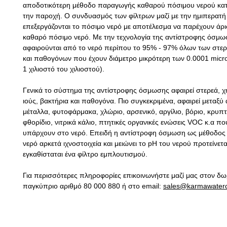
αποδοτικότερη μέθοδο παραγωγής καθαρού πόσιμου νερού κατ
την παροχή. Ο συνδυασμός των φίλτρων μαζί με την ημιπερατ
επεξεργάζονται το πόσιμο νερό με αποτέλεσμα να παρέχουν άρ
καθαρό πόσιμο νερό. Με την τεχνολογία της αντίστροφης όσμ
αφαιρούνται από το νερό περίπου το 95% - 97% όλων των στερ
και παθογόνων που έχουν διάμετρο μικρότερη των 0.0001
micr
1 χιλιοστό
του χιλιοστού).
Γενικά το σύστημα της αντίστροφης όσμωσης αφαιρεί στερεά, χη
ιούς, βακτήρια και
παθογόνα. Πιο συγκεκριμένα, αφαιρεί μεταξύ
μέταλλα, φυτοφάρμακα, χλώριο, αρσενικό, αργίλιο, βόριο, κρυπ
φθορίδιο, νιτρικά κάλιο, πτητικές οργανικές ενώσεις
VOC
κ.α πο
υπάρχουν στο νερό. Επειδή η αντίστροφη όσμωση ως μέθοδος 
νερό αρκετά ιχνοστοιχεία και μειώνει το
pH
του νερού προτείνετα
εγκαθίσταται ένα φίλτρο εμπλουτισμού.
Για περισσότερες πληροφορίες επικοινωνήστε μαζί μας στον δ
παγκύπριο αριθμό 80 000 880 ή στο
email
:
sales
@
karmawater