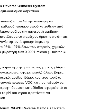
περίπου
ΣΤΑΔΙΟ 3:
Φίλτρο πε
προϊόντος εφόσον το
Υπηρεσία τεχνικού: 
PD Reverse Osmosis System
οποίο αφαιρεί από τ
πληροφορίες/επεξηγή
ο εμπλουτισμού ασβεστίου
το χλώριο.
εταιρεία πριν από τ
ΣΤΑΔΙΟ 4:
Ημιπερατ
smosis
) αποτελεί την καλύτερη και
75GPD». Μεμβράνη με
 καθαρού πόσιμου νερού κατευθείαν από
0.0001 micron η οπο
λτρων μαζί με την ημιπερατή μεμβράνη
οργανισμούς.
 αποτέλεσμα να παρέχουν άριστης ποιότητας
ΣΤΑΔΙΟ 5: Φίλτρο εμ
ολογία της αντίστροφης όσμωσης
ΣΤΑΔΙΟ
6:
Φίλτρο κο
 το 95% - 97% όλων των στερεών, χημικών
οποίο είναι κατασκε
ο μικρότερη των 0.0001
micron
(1
micron
=
και έχει την ιδιότητα
καθώς επίσης να φρεσ
επεξεργασίας.
ς όσμωσης αφαιρεί στερεά, χημικά, χλώριο,
ΧΑΡΑΚΤΗΡΙΣΤΙΚΑ
υγκεκριμένα, αφαιρεί μεταξύ άλλων βαρέα
Ολικός Βαθμός φί
ενικό, αργίλιο, βόριο, κρυπτοσπορίδια,
Πίεση λειτουργίας:
ργανικές ενώσεις
VOC
κ.α που πιθανόν να
Bar.
ίστροφη όσμωση ως μέθοδος αφαιρεί από το
Ροή νερού: 190 λί
ει το
pH
του νερού προτείνεται να
Θερμοκρασίας λει
μού.
Εύρος pH λειτουργ
alcium 75GPD Reverse Osmosis System