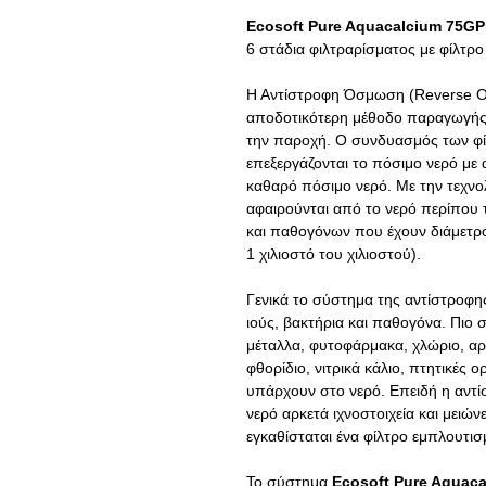
Ecosoft Pure Aquacalcium 75G
6 στάδια φιλτραρίσματος με φίλτρ
Η Αντίστροφη Όσμωση (
Reverse
O
αποδοτικότερη μέθοδο παραγωγής
την παροχή. Ο συνδυασμός των φί
επεξεργάζονται το πόσιμο νερό με
καθαρό πόσιμο νερό. Με την τεχν
αφαιρούνται από το νερό περίπου
και παθογόνων που έχουν διάμετρ
1 χιλιοστό
του χιλιοστού).
Γενικά το σύστημα της αντίστροφη
ιούς, βακτήρια και
παθογόνα. Πιο σ
μέταλλα, φυτοφάρμακα, χλώριο, αρσ
φθορίδιο, νιτρικά κάλιο, πτητικές ο
υπάρχουν στο νερό. Επειδή η αντ
νερό αρκετά ιχνοστοιχεία και μειών
εγκαθίσταται ένα φίλτρο εμπλουτισ
Το σύστημα
Ecosoft Pure Aquac