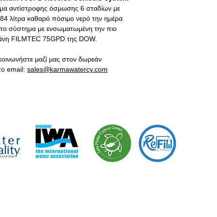
μα αντίστροφης όσμωσης 6 σταδίων με
84 λίτρα καθαρό πόσιμο νερό την ημέρα
πιστο σύστημα με ενσωματωμένη την πιο
ράνη
FILMTEC 75GPD
της
DOW
.
κοινωνήστε μαζί μας στον δωρεάν
το
email
:
sales
@
karmawatercy
.
com
«Είμαστε 
εκστρατεία
περιβαλλο
Green».
ΑΙΡΙΚΑ ΝΕΑ
ΤΟΜΕΙΣ ΕΞΕΙΔΙΚΕΥΣΗΣ
Ειδήσεις - Blog
> Σπίτι