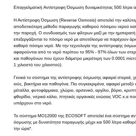
Επαγγελματική Αντίστροφη Όσμωση δυναμικότητας 500 λίτρα 
Η Αντίστροφη Όσμωση (Reverse Osmosis) αποτελεί την καλύτε
αποδοτικότερη μέθοδο παραγωγής καθαρού πόσιμου νερού κατ
την παροχή. Ο συνδυασμός των φίλτρων μαζί με την ημιπερατ
επεξεργάζονται το πόσιμο νερό με αποτέλεσμα να παρέχουν άρ
καθαρό πόσιμο νερό. Με την τεχνολογία της αντίστροφης όσμ
αφαιρούνται από το νερό περίπου το 95% - 97% όλων των στερ
και παθογόνων που έχουν διάμετρο μικρότερη των 0.0001 micro
1 χιλιοστό του χιλιοστού).
Γενικά το σύστημα της αντίστροφης όσμωσης αφαιρεί στερεά, χη
ιούς, βακτήρια και παθογόνα. Πιο συγκεκριμένα, αφαιρεί μεταξύ
μέταλλα, φυτοφάρμακα, χλώριο, αρσενικό, αργίλιο, βόριο, κρυπ
φθορίδιο, νιτρικά κάλιο, πτητικές οργανικές ενώσεις VOC κ.α π
υπάρχουν στο νερό.
Το σύστημα ΜΟ12000 της ECOSOFT αποτελεί ένα σύστημα αν
όσμωσης με δυνατότητα παραγωγής μέχρι και 500 λίτρα καθαρ
την ώρα*.