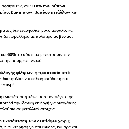
αμφιβόλου ποιότητα
Πιστοποιήσεις: NSF 
, αφαιρεί έως και
99.8% των ρύπων
,
απολύμανση.
ρίου, βακτηρίων, βαρέων μετάλλων και
Η διάρκεια ζωής των 
από διάφορους παρά
συγκεντρώσεις αιωρ
σματος
δεν εξασφαλίζει μόνο ασφαλές και
επίπεδα χλωρίου ή άλ
τίζει παράλληλα με πολύτιμο
ασβέστιο
,
του νερού, οι οποίε
τους και το χρόνο αν
 και
60%
, το σύστημα μεγιστοποιεί την
ικά την απόρριψη νερού.
 αλλαγής φίλτρων
, η
προστασία από
η
διασφαλίζουν σταθερή απόδοση και
 στιγμή.
λη εγκατάσταση κάτω από τον πάγκο της
οτελεί την ιδανική επιλογή για οικογένειες
λούσιο σε μεταλλικά στοιχεία.
ντικατάσταση των cartridges χωρίς
ά
, η συντήρηση γίνεται εύκολα, καθαρά και