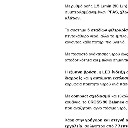
Με ρυθμό ροής
1.5 L/min (90 L/h)
συμπεριλαμβανομένων
PFAS, χλω
αλάτων
.
Το σύστημα
5 σταδίων φιλτραρί
πεντακάθαρο νερό, αλλά το εμπλου
κάνοντας κάθε ποτήρι πιο υγιεινό.
Με ποσοστό ανάκτησης νερού έως
αποδοτικότητα και μειώνει σημαντ
Η
έξυπνη βρύση
, η
LED ένδειξη
διαρροές
και η
αυτόματη έκπλυσ
κορυφαία ποιότητα νερού ανά πάσα
Με
compact σχεδιασμό
και εύκο
κουζίνας, το
CROSS 90 Balance
απ
που αναζητούν αγνό πόσιμο νερό, π
Χάρη στην
γρήγορη και στεγνή α
εργαλεία
, σε λιγότερο από
7 λεπτ