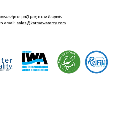
κοινωνήστε μαζί μας στον δωρεάν
το email:
sales@karmawatercy.com
«Είμαστε 
εκστρατεία
περιβαλλο
Green».
ΑΙΡΙΚΑ ΝΕΑ
ΤΟΜΕΙΣ ΕΞΕΙΔΙΚΕΥΣΗΣ
Ειδήσεις - Blog
> Σπίτι
Τα Νέα μας
> Καφετέρια
> Εστιατόριο
> Γραφείο