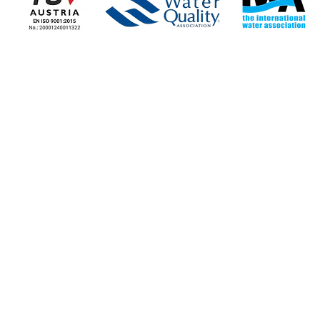
Η ΕΤΑΙΡΕΙΑ
ΕΤΑΙΡΙΚΑ ΝΕΑ
> Εταιρικές Πληροφορίες
> Ειδήσεις - Blog
> Καταστήματα
> Τα Νέα μας
> Επικοινωνία με Εταιρεία
> Ευκαιρίες Εργασίας
ΔΙΕΥΘΥΝΣΕΙΣ ΚΑΤΑΣΤΗΜΑΤΩΝ
ΛΕΥΚΩΣΙΑ
ΛΕΜΕΣΟΣ
Λεωφ. Αθαλάσσας 75,
Αγίας Φυλάξεω