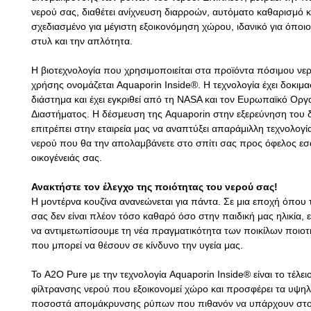
νερού σας, διαθέτει ανίχνευση διαρροών, αυτόματο καθαρισμό κα
σχεδιασμένο για μέγιστη εξοικονόμηση χώρου, ιδανικό για όποι
στυλ και την απλότητα.
Η βιοτεχνολογία που χρησιμοποιείται στα προϊόντα πόσιμου νερ
χρήσης ονομάζεται Aquaporin Inside®. Η τεχνολογία έχει δοκιμα
διάστημα και έχει εγκριθεί από τη NASA και τον Ευρωπαϊκό Οργ
Διαστήματος. Η δέσμευση της Aquaporin στην εξερεύνηση του 
επιτρέπει στην εταιρεία μας να αναπτύξει απαράμιλλη τεχνολογ
νερού που θα την απολαμβάνετε στο σπίτι σας προς όφελος εσά
οικογένειάς σας.
Ανακτήστε τον έλεγχο της ποιότητας του νερού σας!
Η μοντέρνα κουζίνα ανανεώνεται για πάντα. Σε μια εποχή όπου 
σας δεν είναι πλέον τόσο καθαρό όσο στην παιδική μας ηλικία, ε
να αντιμετωπίσουμε τη νέα πραγματικότητα των ποικίλων ποιο
που μπορεί να θέσουν σε κίνδυνο την υγεία μας.
Το A2O Pure με την τεχνολογία Aquaporin Inside® είναι το τέλε
φίλτρανσης νερού που εξοικονομεί χώρο και προσφέρει τα υψη
ποσοστά απομάκρυνσης ρύπων που πιθανόν να υπάρχουν στο