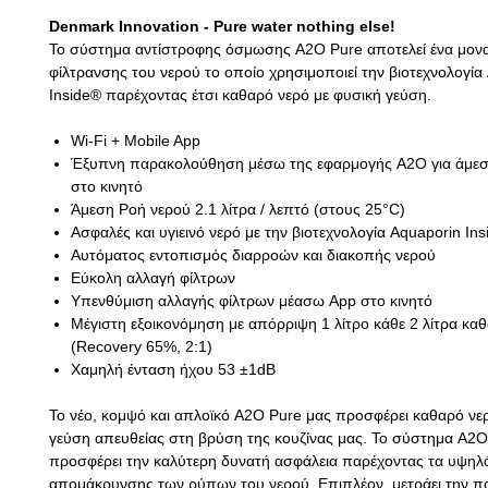
Denmark Innovation - Pure water nothing else!
Το σύστημα αντίστροφης όσμωσης A2O Pure αποτελεί ένα μον
φίλτρανσης του νερού το οποίο χρησιμοποιεί την βιοτεχνολογία
Inside® παρέχοντας έτσι καθαρό νερό με φυσική γεύση.
Wi-Fi + Mobile App
Έξυπνη παρακολούθηση μέσω της εφαρμογής A2O για άμε
στο κινητό
Άμεση Ροή νερού 2.1 λίτρα / λεπτό (στους 25°C)
Ασφαλές και υγιεινό νερό με την βιοτεχνολογία Aquaporin In
Αυτόματος εντοπισμός διαρροών και διακοπής νερού
Εύκολη αλλαγή φίλτρων
Υπενθύμιση αλλαγής φίλτρων μέασω App στο κινητό
Μέγιστη εξοικονόμηση με απόρριψη 1 λίτρο κάθε 2 λίτρα κα
(Recovery 65%, 2:1)
Χαμηλή ένταση ήχου 53 ±1dB
Το νέο, κομψό και απλοϊκό A2O Pure μας προσφέρει καθαρό νε
γεύση απευθείας στη βρύση της κουζίνας μας. Το σύστημα A2O
προσφέρει την καλύτερη δυνατή ασφάλεια παρέχοντας τα υψη
απομάκρυνσης των ρύπων του νερού. Επιπλέον, μετράει την πο