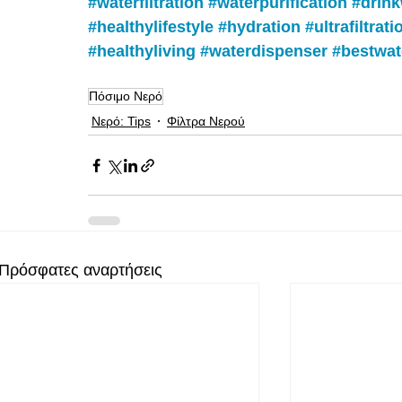
#waterfiltration
#waterpurification
#drink
#healthylifestyle
#hydration
#ultrafiltrati
#healthyliving
#waterdispenser
#bestwate
Πόσιμο Νερό
Νερό: Tips
Φίλτρα Νερού
Πρόσφατες αναρτήσεις