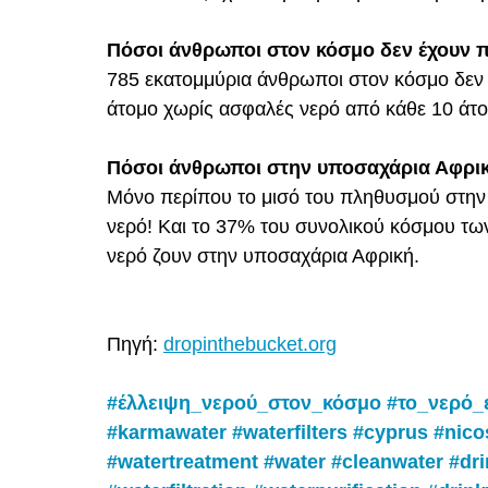
Πόσοι άνθρωποι στον κόσμο δεν έχουν 
785 εκατομμύρια άνθρωποι στον κόσμο δεν 
άτομο χωρίς ασφαλές νερό από κάθε 10 άτο
Πόσοι άνθρωποι στην υποσαχάρια Αφρικ
Μόνο περίπου το μισό του πληθυσμού στην
νερό! Και το 37% του συνολικού κόσμου τ
νερό ζουν στην υποσαχάρια Αφρική.
Πηγή: 
dropinthebucket.org
#έλλειψη_νερού_στον_κόσμο
#το_νερό_
#karmawater
#waterfilters
#cyprus
#nico
#watertreatment
#water
#cleanwater
#dr