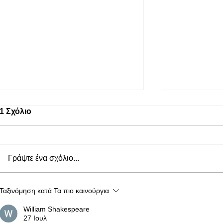
1 Σχόλιο
Γράψτε ένα σχόλιο...
Πόσο νερό χρειάζεται να
Υγιεινός Τ
Ταξινόμηση κατά
Τα πιο καινούργια
πίνουμε την ημέρα — και τι
απλοί τρόπο
συμβαίνει αν δεν το
υιοθετήσετε
William Shakespeare
κάνουμε
υγιεινό τρό
27 Ιουλ