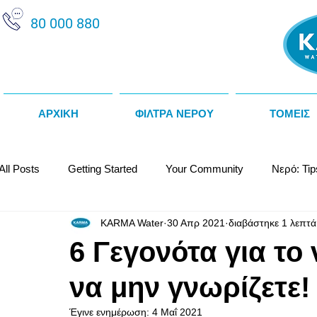
80 000 880
ΑΡΧΙΚΗ
ΦΙΛΤΡΑ ΝΕΡΟΥ
ΤΟΜΕΙΣ
All Posts
Getting Started
Your Community
Νερό: Tip
KARMA Water
30 Απρ 2021
διαβάστηκε 1 λεπτά
Κατασκευαστές / Προμηθευτές
Θερμοψύκτες Νερού
6 Γεγονότα για το
να μην γνωρίζετε!
Αποσκληρυντές Νερού
Αλκαλικό Νερό
Water Fact
Έγινε ενημέρωση:
4 Μαΐ 2021