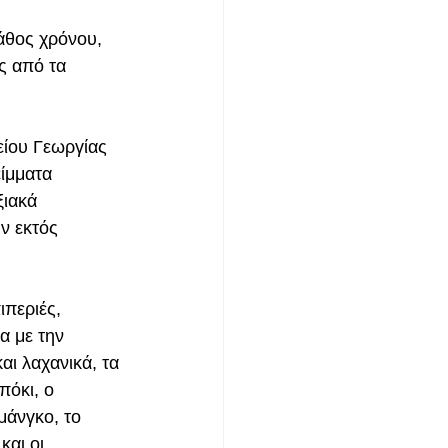
άθος χρόνου, 
ς από τα 
ίου Γεωργίας 
ίμματα 
ιακά 
ν εκτός 
ιπεριές, 
α με την 
ι λαχανικά, τα 
πόκι, ο 
μάνγκο, το 
και οι 