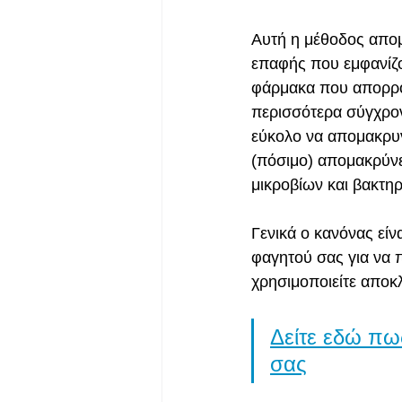
Αυτή η μέθοδος απο
επαφής που εμφανίζο
φάρμακα που απορροφ
περισσότερα σύγχρον
εύκολο να απομακρυν
(πόσιμο) απομακρύνε
μικροβίων και βακτηρ
Γενικά ο κανόνας είν
φαγητού σας για να π
χρησιμοποιείτε αποκλ
Δείτε εδώ πω
σας