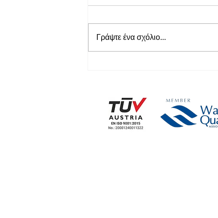
Γράψτε ένα σχόλιο...
Έχουμε το φίλτρο νερού
που χρειάζεστε αναλόγως
των αναγκών σας!
Η ΕΤΑΙΡΕΙΑ
ΕΤ
> Εταιρικές Πληροφορίες
> 
> Καταστήματα
> 
> Επικοινωνία με Εταιρεία