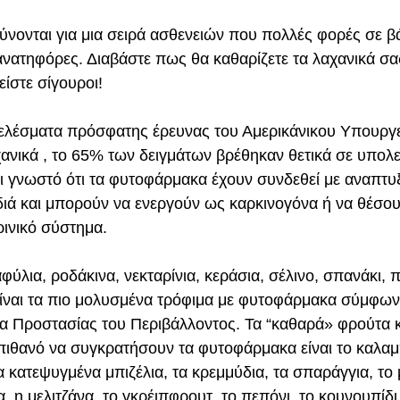
νονται για μια σειρά ασθενειών που πολλές φορές σε β
θανατηφόρες. Διαβάστε πως θα καθαρίζετε τα λαχανικά σα
ίστε σίγουροι!
ελέσματα πρόσφατης έρευνας του Αμερικάνικου Υπουργε
χανικά , το 65% των δειγμάτων βρέθηκαν θετικά σε υπολε
 γνωστό ότι τα φυτοφάρμακα έχουν συνδεθεί με αναπτυξ
ιά και μπορούν να ενεργούν ως καρκινογόνα ή να θέσου
ρινικό σύστημα.
ύλια, ροδάκινα, νεκταρίνια, κεράσια, σέλινο, σπανάκι, π
είναι τα πιο μολυσμένα τρόφιμα με φυτοφάρμακα σύμφων
α Προστασίας του Περιβάλλοντος. Τα “καθαρά» φρούτα κα
 πιθανό να συγκρατήσουν τα φυτοφάρμακα είναι το καλαμ
α κατεψυγμένα μπιζέλια, τα κρεμμύδια, τα σπαράγγια, το 
α, η μελιτζάνα, το γκρέιπφρουτ, το πεπόνι, το κουνουπίδι 