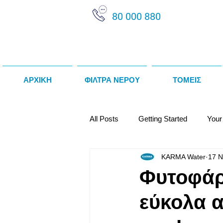
80 000 880
ΑΡΧΙΚΗ
ΦΙΛΤΡΑ ΝΕΡΟΥ
ΤΟΜΕΙΣ
All Posts
Getting Started
Your
KARMA Water
17 Ν
Κατασκευαστές / Προμηθευτές
Φυτοφάρ
εύκολα α
Αποσκληρυντές Νερού
Αλκα