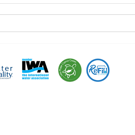
«Είμαστε 
εκστρατεία
περιβαλλο
Green».
ΑΙΡΙΚΑ ΝΕΑ
ΤΟΜΕΙΣ ΕΞΕΙΔΙΚΕΥΣΗΣ
Ειδήσεις - Blog
> Σπίτι
Τα Νέα μας
> Καφετέρια
> Εστιατόριο