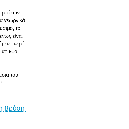
φαρμάκων 
α γεωργικά 
σιμο, τα 
νως είναι 
ύμενο νερό 
 αριθμό 
ασία του 
ν 
η βρύση 