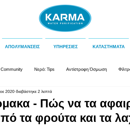
ΑΠΟΛΥΜΑΝΣΕΙΣ
ΥΠΗΡΕΣΙΕΣ
ΚΑΤΑΣΤΗΜΑΤΑ
 Community
Νερό: Tips
Αντίστροφη Όσμωση
Φίλτρ
οε 2020
διαβάστηκε 2 λεπτά
Θερμοψύκτες Νερού
Καφές
Φίλτρα Πάγκου
Job
μακα - Πώς να τα αφαι
πό τα φρούτα και τα λα
λικό Νερό
Water Facts
Υγεία
TWR